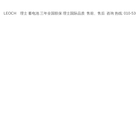
LEOCH
理士
蓄电池
三年全国联保 理士国际品质 售前、售后 咨询 热线: 010-536