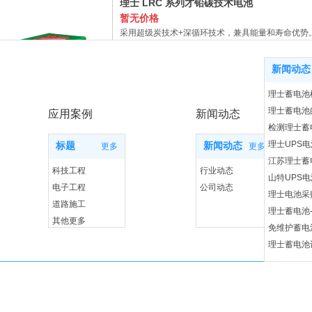
理士 LRC 系列才铅碳技术电池
暂无价格
采用超级炭技术+深循环技术，兼具能量和寿命优势
电时间可缩短30%。应用领域：1. 负荷跟踪储能系
能系统5. 智能电网、微电网系统6
新闻动态
理士蓄电池
理士蓄电池
应用案例
新闻动态
检测理士蓄
理士UPS
标题
新闻动态
更多
更多
理士 LC系列 蓄电池
江苏理士蓄
暂无价格
科技工程
行业动态
山特UPS
设计寿命（25℃，正常使用条件下)≥12 年 循环寿命
电子工程
公司动态
强，能够承受PSoC状态循环 可快速充放电，充电时
理士电池采
道路施工
阳能、风能、风光互补等储能系统。2. 新能
理士蓄电池
其他更多
免维护蓄电
理士蓄电池
理士蓄电池
锂电池的原
理士蓄电池
理士 DJW系列小密电池
蓄电池对环