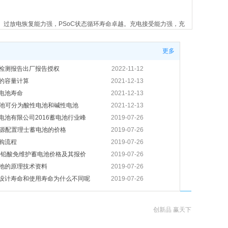
。过放电恢复能力强，PSoC状态循环寿命卓越。充电接受能力强，充
统2. 削峰填谷储能系统3. 电网频率调整储能系统4. 移动式集装箱储
更多
检测报告出厂报告授权
2022-11-12
的容量计算
2021-12-13
电池寿命
2021-12-13
电池可分为酸性电池和碱性电池
2021-12-13
电池有限公司2016蓄电池行业峰
2019-07-26
电源配置理士蓄电池的价格
2019-07-26
（25℃，且及时补电的条件下)60%DOD≥2980 次 过放电恢复能力
间可缩短 电池能量转换效率高，充入放出比大于97%应用领域1. 太
购流程
2019-07-26
-铅酸免维护蓄电池价格及其报价
2019-07-26
池的原理技术资料
2019-07-26
设计寿命和使用寿命为什么不同呢
2019-07-26
关于未来前景
2019-07-26
理和构造材料
2019-07-26
创新品 赢天下
放电完成后应注意事项
2019-07-26
境污染的来源
2019-07-26