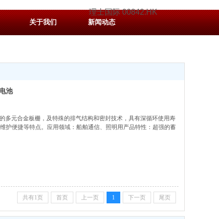
理士国际 00842.HK
关于我们
新闻动态
源电池
蚀的多元合金板栅，及特殊的排气结构和密封技术，具有深循环使用寿
维护便捷等特点。应用领域：船舶通信、照明用产品特性：超强的蓄
共有1页
首页
上一页
1
下一页
尾页