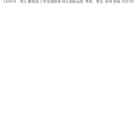
LEOCH
理士
蓄电池
三年全国联保 理士国际品质 售前、售后 咨询 热线: 010-536